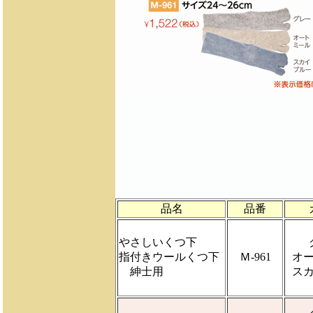
品名
品番
やさしいくつ下
指付きウールくつ下
Ｍ-961
オ
紳士用
ス