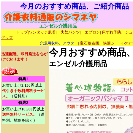
今月のおすすめ商品、ご紹介商品
エンゼル介護用品
|トップ|
ワンタッチ肌着|
失禁パンツ|
エプロン|
床ずれ予防、シュ
グッズ|
|
介護用衣料、アウター
|
宝石敷布団
、
快適シート
|
ケア
今月おすすめ商品
迅速配達、即日発送を心が
けております！
エンゼル介護用品
特典1
お買い上げ
3,150円以上
代引き手数料無料サービ
ス。
（送料別）
特典2
お買い上げ
10,500円以上
送料無料サービス。
（送
）
料別、離島を除く